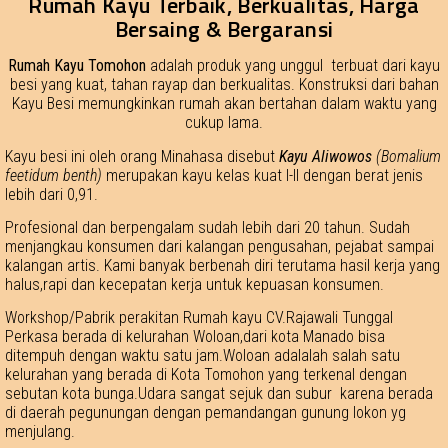
Rumah Kayu Terbaik, Berkualitas, Harga
Bersaing & Bergaransi
Rumah Kayu Tomohon
adalah produk yang unggul terbuat dari kayu
besi yang kuat, tahan rayap dan berkualitas. Konstruksi dari bahan
Kayu Besi memungkinkan rumah akan bertahan dalam waktu yang
cukup lama.
Kayu besi ini oleh orang Minahasa disebut
Kayu Aliwowos
(Bomalium
feetidum benth)
merupakan kayu kelas kuat I-II dengan berat jenis
lebih dari 0,91.
Profesional dan berpengalam sudah lebih dari 20 tahun. Sudah
menjangkau konsumen dari kalangan pengusahan, pejabat sampai
kalangan artis. Kami banyak berbenah diri terutama hasil kerja yang
halus,rapi dan kecepatan kerja untuk kepuasan konsumen.
Workshop/Pabrik perakitan Rumah kayu CV.Rajawali Tunggal
Perkasa berada di kelurahan Woloan,dari kota Manado bisa
ditempuh dengan waktu satu jam.Woloan adalalah salah satu
kelurahan yang berada di Kota Tomohon yang terkenal dengan
sebutan kota bunga.Udara sangat sejuk dan subur karena berada
di daerah pegunungan dengan pemandangan gunung lokon yg
menjulang.