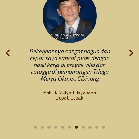
onny dan
Pekerjaannya sangat bagus dan
Saya s
esaikan
cepat saya sangat puas dengan
memili
anado di
hasil kerja di proyek villa dan
Manado
). Saya
cotagge di pemancingan Telaga
bagus 
n desain
Mulya Cikaret, Cibinong
sangat
Pak H. Mulyadi Jayabaya
Bupati Lebak
Da
an
2011-2014